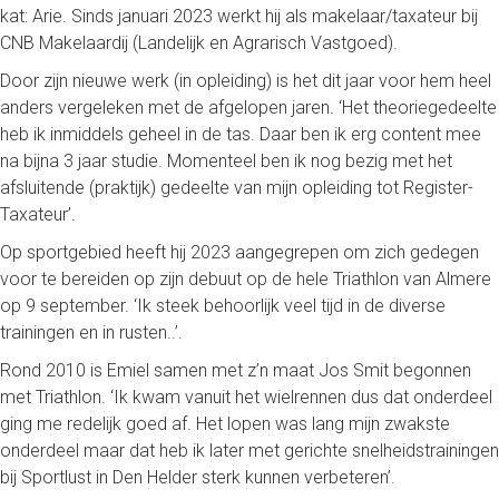
kat: Arie. Sinds januari 2023 werkt hij als makelaar/taxateur bij
CNB Makelaardij (Landelijk en Agrarisch Vastgoed).
Door zijn nieuwe werk (in opleiding) is het dit jaar voor hem heel
anders vergeleken met de afgelopen jaren. ‘Het theoriegedeelte
heb ik inmiddels geheel in de tas. Daar ben ik erg content mee
na bijna 3 jaar studie. Momenteel ben ik nog bezig met het
afsluitende (praktijk) gedeelte van mijn opleiding tot Register-
Taxateur’.
Op sportgebied heeft hij 2023 aangegrepen om zich gedegen
voor te bereiden op zijn debuut op de hele Triathlon van Almere
op 9 september. ‘Ik steek behoorlijk veel tijd in de diverse
trainingen en in rusten..’.
Rond 2010 is Emiel samen met z’n maat Jos Smit begonnen
met Triathlon. ‘Ik kwam vanuit het wielrennen dus dat onderdeel
ging me redelijk goed af. Het lopen was lang mijn zwakste
onderdeel maar dat heb ik later met gerichte snelheidstrainingen
bij Sportlust in Den Helder sterk kunnen verbeteren’.