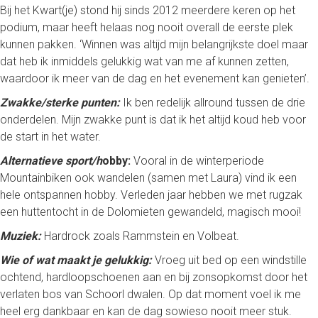
Bij het Kwart(je) stond hij sinds 2012 meerdere keren op het
podium, maar heeft helaas nog nooit overall de eerste plek
kunnen pakken. ‘Winnen was altijd mijn belangrijkste doel maar
dat heb ik inmiddels gelukkig wat van me af kunnen zetten,
waardoor ik meer van de dag en het evenement kan genieten’.
Zwakke/sterke punten:
Ik ben redelijk allround tussen de drie
onderdelen. Mijn zwakke punt is dat ik het altijd koud heb voor
de start in het water.
Alternatieve sport/h
obby:
Vooral in de winterperiode
Mountainbiken ook wandelen (samen met Laura) vind ik een
hele ontspannen hobby. Verleden jaar hebben we met rugzak
een huttentocht in de Dolomieten gewandeld, magisch mooi!
Muziek:
Hardrock zoals Rammstein en Volbeat.
Wie of wat maakt je gelukkig:
Vroeg uit bed op een windstille
ochtend, hardloopschoenen aan en bij zonsopkomst door het
verlaten bos van Schoorl dwalen. Op dat moment voel ik me
heel erg dankbaar en kan de dag sowieso nooit meer stuk.